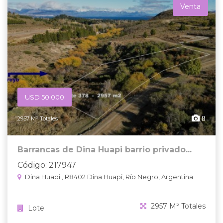
Venta
USD 50.000
8
2957 M² Totales
Barrancas de Dina Huapi barrio privado...
Código: 217947
Dina Huapi , R8402 Dina Huapi, Río Negro, Argentina
2957 M² Totales
Lote