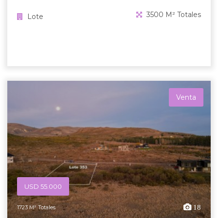
3500 M² Totales
Lote
Venta
USD 55.000
18
1723 M² Totales