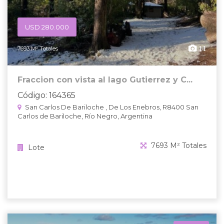
USD 280.000
11
7693 M² Totales
Fraccion con vista al lago Gutierrez y C...
Código: 164365
San Carlos De Bariloche , De Los Enebros, R8400 San
Carlos de Bariloche, Río Negro, Argentina
7693 M² Totales
Lote