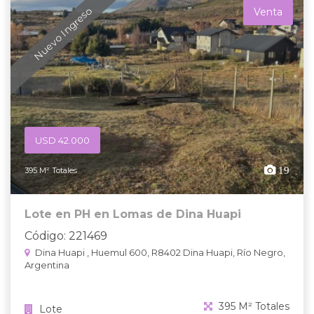
Nuevo Ingreso
Venta
USD 42.000
19
395 M² Totales
Lote en PH en Lomas de Dina Huapi
Código: 221469
Dina Huapi , Huemul 600, R8402 Dina Huapi, Río Negro,
Argentina
395 M² Totales
Lote