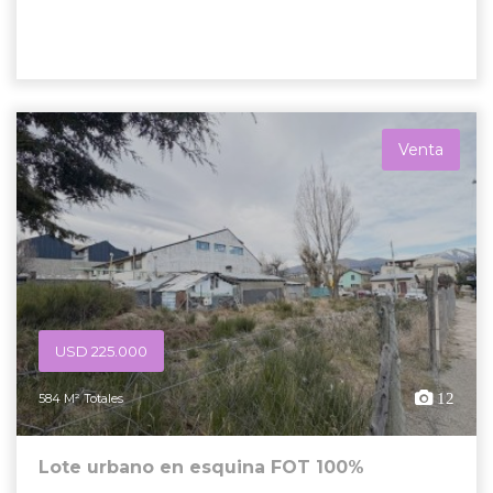
Venta
USD 225.000
12
584 M² Totales
Lote urbano en esquina FOT 100%