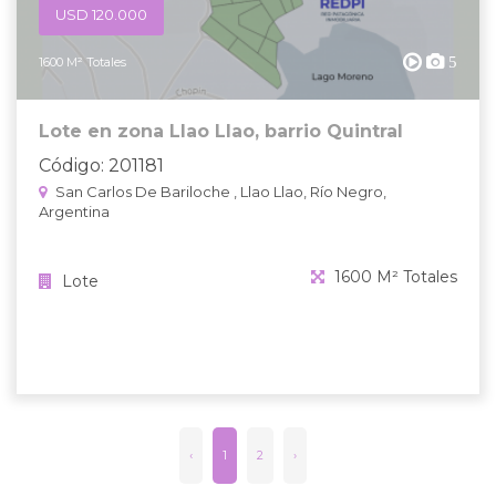
USD 120.000
5
1600 M² Totales
Lote en zona Llao Llao, barrio Quintral
Código: 201181
San Carlos De Bariloche , Llao Llao, Río Negro,
Argentina
1600 M² Totales
Lote
‹
1
2
›