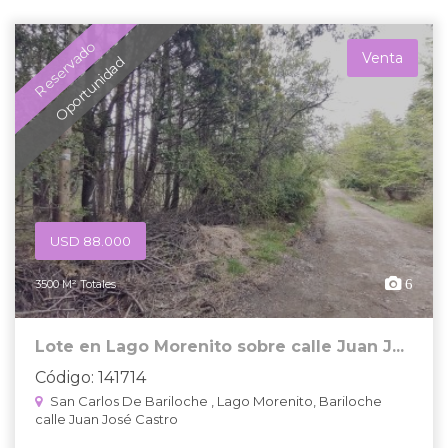
Reservado
Venta
Oportunidad
USD 88.000
6
3500 M² Totales
Lote en Lago Morenito sobre calle Juan J...
Código: 141714
San Carlos De Bariloche , Lago Morenito, Bariloche
calle Juan José Castro