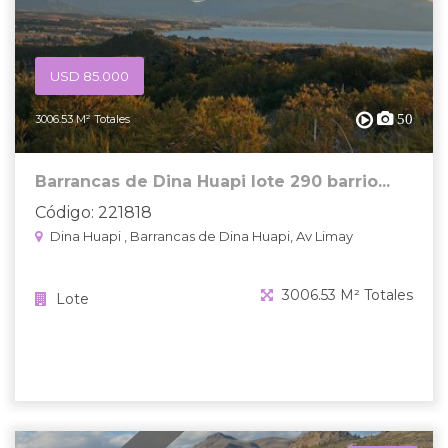
USD 85.000
50
3006.53 M² Totales
Barrancas de Dina Huapi lote 290 barrio...
Código: 221818
Dina Huapi , Barrancas de Dina Huapi, Av Limay
3006.53 M² Totales
Lote