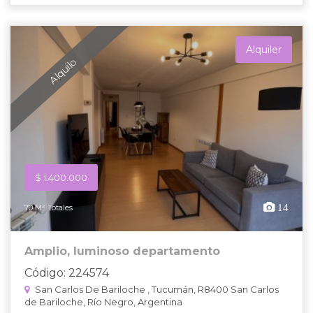
Alquiler
Alquilo
$ 1.400.000
14
70 M² Totales
Amplio, luminoso departamento
Código: 224574
San Carlos De Bariloche , Tucumán, R8400 San Carlos
de Bariloche, Río Negro, Argentina