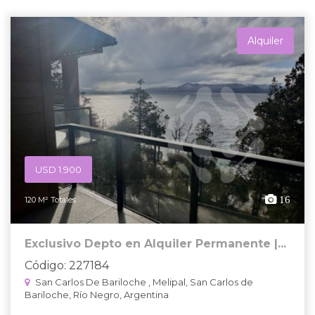
Alquiler
USD 1.900
16
120 M² Totales
Exclusivo Depto en Alquiler Permanente |...
Código: 227184
San Carlos De Bariloche , Melipal, San Carlos de
Bariloche, Río Negro, Argentina