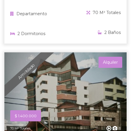
70 M² Totales
Departamento
2 Baños
2 Dormitorios
Alquiler
Amoblado
$ 1.400.000
8
70 M² Totales